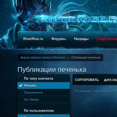
RiverRise.ru
Форумы
Награды
Подключен
Форум игрового проекта Riverrise
→
Публикации печенька
Публикации печенька
По типу контента
СОРТИРОВАТЬ
ДАТЕ О
Форумы
По вашему запросу ничего
Пользователи
Баг-Трекер
По пользователю