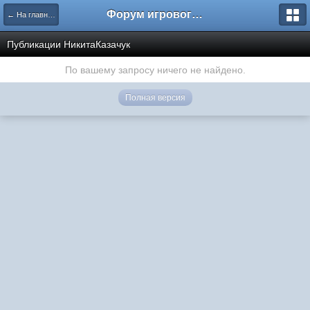
Форум игрового проекта Riverrise
← На главную
Публикации НикитаКазачук
По вашему запросу ничего не найдено.
Полная версия