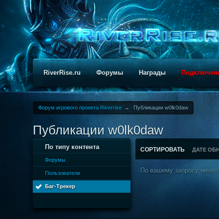
RiverRise.ru
Форумы
Награды
Подключен
Форум игрового проекта Riverrise
→
Публикации w0lk0daw
Публикации w0lk0daw
По типу контента
СОРТИРОВАТЬ
ДАТЕ ОБ
Форумы
По вашему запросу ничего
Пользователи
Баг-Трекер