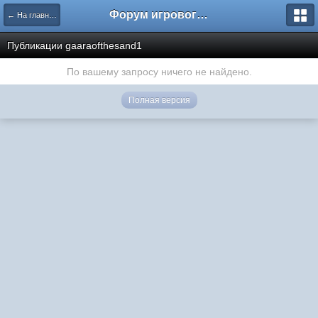
Форум игрового проекта Riverrise
← На главную
Публикации gaaraofthesand1
По вашему запросу ничего не найдено.
Полная версия