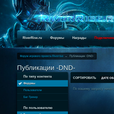
RiverRise.ru
Форумы
Награды
Подключен
Форум игрового проекта Riverrise
→
Публикации -DND-
Публикации -DND-
По типу контента
СОРТИРОВАТЬ
ДАТЕ О
Форумы
По вашему запросу ничего
Пользователи
Баг-Трекер
По пользователю