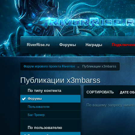
RiverRise.ru
Форумы
Награды
Подключен
Форум игрового проекта Riverrise
→
Публикации x3mbarss
Публикации x3mbarss
По типу контента
СОРТИРОВАТЬ
ДАТЕ О
Форумы
По вашему запросу ничего
Пользователи
Баг-Трекер
По пользователю