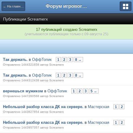
Форум игрового проекта Riverrise
← На главную
Публикации Screamerx
17 публикаций создано Screamerx
(учитываются публикации только с 09-августа 25)
Так держать.
в
ОффТопик
1
2
3
8 →
Отправлено 1444321658 автор Screamerx
Так держать.
в
ОффТопик
1
2
3
8 →
Отправлено 1444312438 автор Screamerx
вернешься мужиком
в
ОффТопик
1
2
3
5 →
Отправлено 1447260568 автор Screamerx
Небольшой разбор класса ДК на сервере.
в
Мастерская
1
2
Отправлено 1443827854 автор Screamerx
Небольшой разбор класса ДК на сервере.
в
Мастерская
1
2
Отправлено 1443957357 автор Screamerx