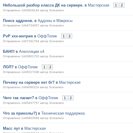
Небольшой разбор класса ДК на сервере.
в
Мастерская
1
2
Отправлено 1443818144 автор Screamerx
Поиск аддонов.
в
Аддоны и Макросы
Отправлено 1444734407 автор Screamerx
PvP xxx-метрия
в
ОффТопик
1
2
Отправлено 1447191794 автор Screamerx
БАН!!!
в
Апелляции х4
Отправлено 1443801703 автор Screamerx
ЛОЛ?
в
ОффТопик
1
2
Отправлено 1445017338 автор Screamerx
Почему на сервере нет бг?
в
Мастерская
Отправлено 1444060114 автор Screamerx
Чего так лагает?
в
ОффТопик
1
2
Отправлено 1445437757 автор Screamerx
Что за приколы?)
в
Техническая поддержка
Отправлено 1446903589 автор Screamerx
Масс лут
в
Мастерская