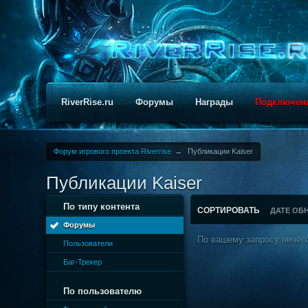
RiverRise.ru
Форумы
Награды
Подключен
Форум игрового проекта Riverrise
→
Публикации Kaiser
Публикации Kaiser
По типу контента
СОРТИРОВАТЬ
ДАТЕ ОБ
Форумы
По вашему запросу ничего
Пользователи
Баг-Трекер
По пользователю