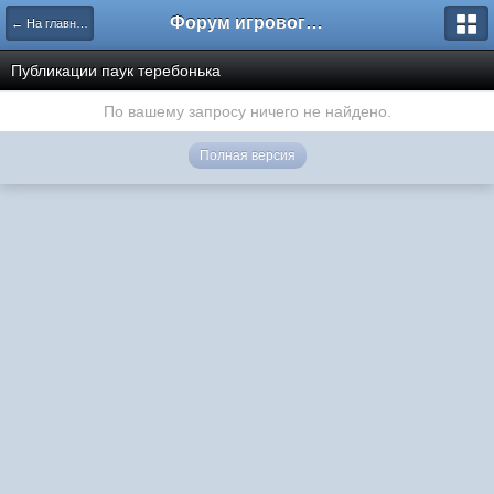
Форум игрового проекта Riverrise
← На главную
Публикации паук теребонька
По вашему запросу ничего не найдено.
Полная версия