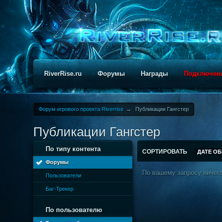
RiverRise.ru
Форумы
Награды
Подключен
Форум игрового проекта Riverrise
→
Публикации Гангстер
Публикации Гангстер
По типу контента
СОРТИРОВАТЬ
ДАТЕ О
Форумы
По вашему запросу ничего
Пользователи
Баг-Трекер
По пользователю