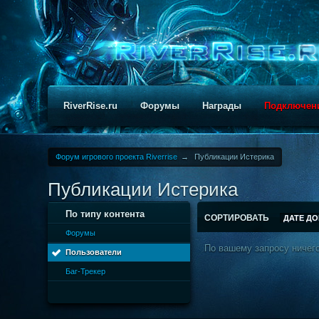
RiverRise.ru
Форумы
Награды
Подключен
Форум игрового проекта Riverrise
→
Публикации Истерика
Публикации Истерика
По типу контента
СОРТИРОВАТЬ
ДАТЕ Д
Форумы
По вашему запросу ничего
Пользователи
Баг-Трекер