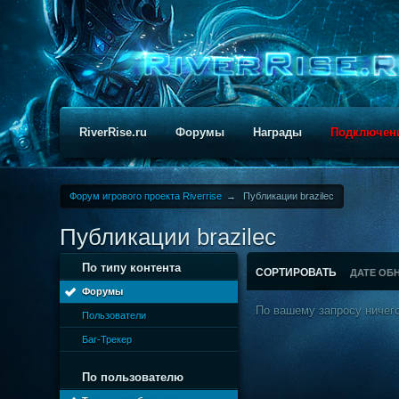
RiverRise.ru
Форумы
Награды
Подключен
Форум игрового проекта Riverrise
→
Публикации brazilec
Публикации brazilec
По типу контента
СОРТИРОВАТЬ
ДАТЕ ОБ
Форумы
По вашему запросу ничего
Пользователи
Баг-Трекер
По пользователю