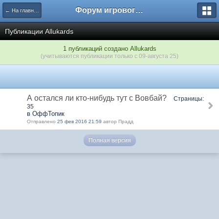
Форум игрового проекта Riverrise
← На главную
Публикации Аllukards
1 публикаций создано Аllukards
(учитываются публикации только с 09-августа 25)
А остался ли кто-нибудь тут с Вовбай?
Страницы:
35
в ОффТопик
Отправлено
25 фев 2016 21:59
автор Прадд
Полная версия