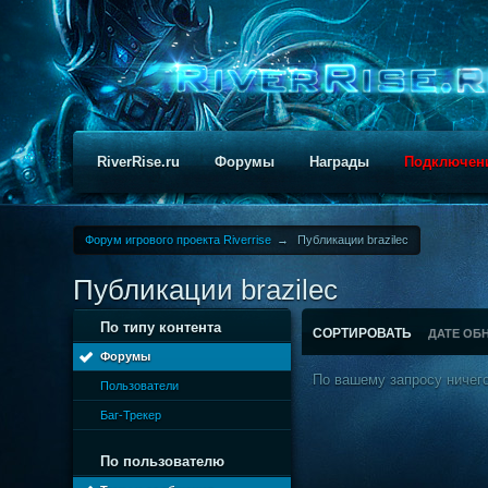
RiverRise.ru
Форумы
Награды
Подключен
Форум игрового проекта Riverrise
→
Публикации brazilec
Публикации brazilec
По типу контента
СОРТИРОВАТЬ
ДАТЕ ОБ
Форумы
По вашему запросу ничего
Пользователи
Баг-Трекер
По пользователю