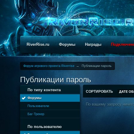
RiverRise.ru
Форумы
Награды
Подключен
Форум игрового проекта Riverrise
→
Публикации пароль
Публикации пароль
По типу контента
СОРТИРОВАТЬ
ДАТЕ О
Форумы
По вашему запросу ничего
Пользователи
Баг-Трекер
По пользователю