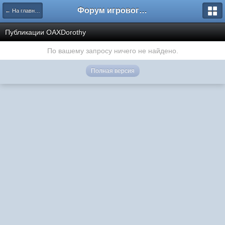
Форум игрового проекта Riverrise
← На главную
Публикации OAXDorothy
По вашему запросу ничего не найдено.
Полная версия