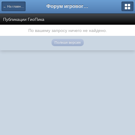
Форум игрового проекта Riverrise
← На главную
Публикации ГиоПика
По вашему запросу ничего не найдено.
Полная версия