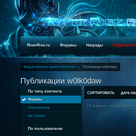
RiverRise.ru
Форумы
Награды
Подключен
Форум игрового проекта Riverrise
→
Публикации w0lk0daw
Публикации w0lk0daw
По типу контента
СОРТИРОВАТЬ
ДАТЕ О
Форумы
По вашему запросу ничего
Пользователи
Баг-Трекер
По пользователю