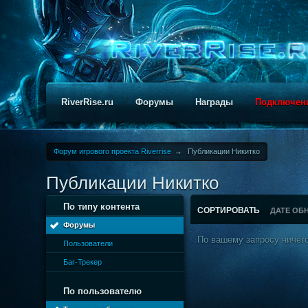
RiverRise.ru
Форумы
Награды
Подключен
Форум игрового проекта Riverrise
→
Публикации Никитко
Публикации Никитко
По типу контента
СОРТИРОВАТЬ
ДАТЕ ОБ
Форумы
По вашему запросу ничего
Пользователи
Баг-Трекер
По пользователю