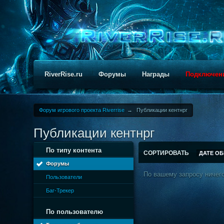
RiverRise.ru
Форумы
Награды
Подключен
Форум игрового проекта Riverrise
→
Публикации кентнрг
Публикации кентнрг
По типу контента
СОРТИРОВАТЬ
ДАТЕ О
Форумы
По вашему запросу ничего
Пользователи
Баг-Трекер
По пользователю