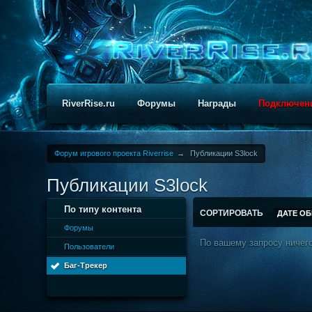
RiverRise.ru
Форумы
Награды
Подключен
Форум игрового проекта Riverrise
→
Публикации S3lock
Публикации S3lock
По типу контента
СОРТИРОВАТЬ
ДАТЕ О
Форумы
По вашему запросу ничего
Пользователи
Баг-Трекер