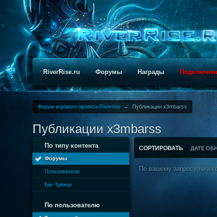
RiverRise.ru
Форумы
Награды
Подключен
Форум игрового проекта Riverrise
→
Публикации x3mbarss
Публикации x3mbarss
По типу контента
СОРТИРОВАТЬ
ДАТЕ ОБ
Форумы
По вашему запросу ничего
Пользователи
Баг-Трекер
По пользователю