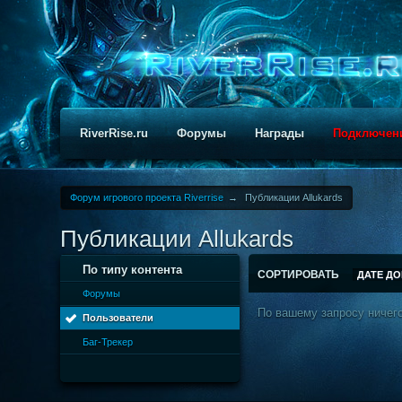
RiverRise.ru
Форумы
Награды
Подключен
Форум игрового проекта Riverrise
→
Публикации Аllukards
Публикации Аllukards
По типу контента
СОРТИРОВАТЬ
ДАТЕ Д
Форумы
По вашему запросу ничего
Пользователи
Баг-Трекер