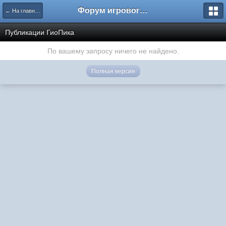
Форум игрового проекта Riverrise
← На главную
Публикации ГиоПика
По вашему запросу ничего не найдено.
Полная версия