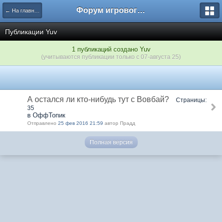
Форум игрового проекта Riverrise
← На главную
Публикации Yuv
1 публикаций создано Yuv
(учитываются публикации только с 07-августа 25)
А остался ли кто-нибудь тут с Вовбай?
Страницы:
35
в ОффТопик
Отправлено
25 фев 2016 21:59
автор Прадд
Полная версия