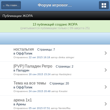
Форум игрового проекта Riverrise
← На главную
Публикации ЖОРА
13 публикаций создано ЖОРА
(учитываются публикации только с 09-августа 25)
ностальгия
Страницы: 7
в ОффТопик
Отправлено
22 окт 2015 16:18
автор dimka stringer
[PVP] Паладин Ретро
Страницы: 2
в Паладин
Отправлено
16 сен 2015 15:24
автор Hardstylerz
Тема на все темы
Страницы: 20
в ОффТопик
Отправлено
24 сен 2015 20:48
автор Kreativi
арена 1х1
в Арены
Отправлено
05 окт 2015 07:51
автор Nеmiroffkа