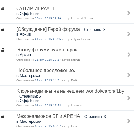
СУПИР ИГРА!!11
в ОффТопик
Отправлено
30 окт 2015 23:29
автор Uzumaki Naruto
[Обсуждение] Герой форума
Страницы: 3
в Архив
Отправлено
21 окт 2015 23:25
автор zalykashenko
Этому форуму нужен герой
в Архив
Отправлено
21 окт 2015 23:17
автор Гавядин
Небольшое предложение.
в Мастерская
Отправлено
21 окт 2015 14:31
автор Вей
Клоуны-админы на нынешнем worldofwarcraft.by
Страницы: 5
в ОффТопик
Отправлено
08 окт 2015 17:48
автор lronman
Межреалмовое БГ и АРЕНА
Страницы: 3
в Мастерская
Отправлено
08 окт 2015 08:57
автор Hips