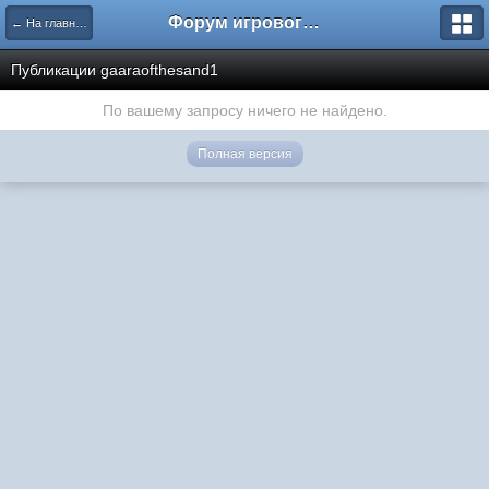
Форум игрового проекта Riverrise
← На главную
Публикации gaaraofthesand1
По вашему запросу ничего не найдено.
Полная версия