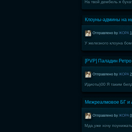
На твой дембель я бухат
Клоуны-админы на ны
Отправлено by
ЖОРА
1
У железного клоуна бом
[PVP] Паладин Ретро
Отправлено by
ЖОРА
2
Идиоты)00 Я таким билдо
Межреалмовое БГ и
Отправлено by
ЖОРА
0
Мда,уже хочу поунижать