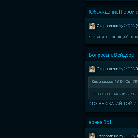
[Обсуждение] Герой
Отправлено by
ЖОРА
2
Я герой ты днищеУ тебя
Вопросы к Вейдеру.
Отправлено by
ЖОРА
0
Крем сказал(а) 06 Окт 201
Правільна , цалкам падтр
ХТО НЕ СКАЧАЙ ТОЙ И
арена 1х1
Отправлено by
ЖОРА
0