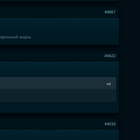
#9867
охоронный марш
#4622
#4016