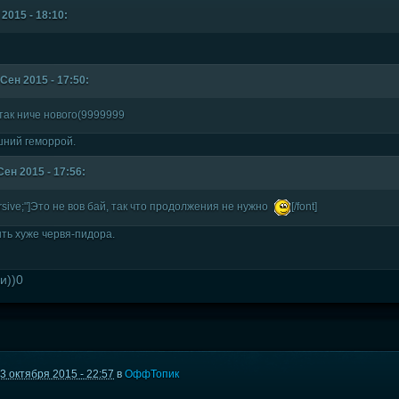
2015 - 18:10:
Сен 2015 - 17:50:
 так ниче нового(9999999
шний геморрой.
ен 2015 - 17:56:
cursive;"]Это не вов бай, так что продолжения не нужно
[/font]
ть хуже червя-пидора.
ли))0
3 октября 2015 - 22:57
в
ОффТопик