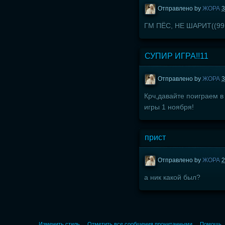
Отправлено by
ЖОРА
3
ГМ ПЁС, НЕ ШАРИТ((99
СУПИР ИГРА!!11
Отправлено by
ЖОРА
3
Крч,давайте поиграем в
игры 1 ноября!
прист
Отправлено by
ЖОРА
2
а ник какой был?
Изменить стиль
Отметить все сообщения прочитанными
Помощь