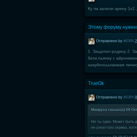
Ку гм,запили арену 1х1 
Этому форуму нужен
Отправлено by
ЖОРА
2
1. Защитил родину 2. З
бати,пьянку с айронмен
назуйпосылаемая лично
TrueOk
Отправлено by
ЖОРА
0
Мавруха сказал(а) 09 Окт
Не ты один. Может быть да
не узнал про сервер, хотя