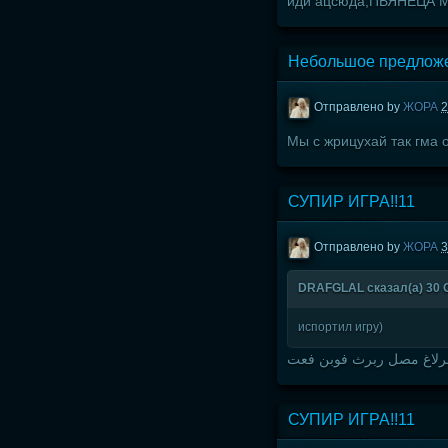
иди ацсюда,ПЬЯНЕЦА
Небольшое предлож
Отправлено by
ЖОРА
2
Мы с жрицухай так гма о
СУПИР ИГРА!!11
Отправлено by
ЖОРА
3
DRAFGLAL сказал(а) 30 Ок
испортил игру)
رلاغ مصل ربرث فوبن فعت
СУПИР ИГРА!!11