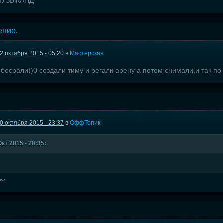
 МУЗЫКАНД
ение.
2 октября 2015 - 05:20
в
Мастерская
босрали))0 создали тиму и регали арену а потом снимали,и так по к
0 октября 2015 - 23:37
в
ОффТопик
т 2015 - 20:35:
بم