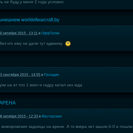
ь не буду,у меня 2 года условно
нешнем worldofwarcraft.by
0 октября 2015 - 13:11
в
ОффТопик
бит,что ему не дали тут админку
3 сентября 2015 - 14:55
в
Паладин
м на ат топ 1 взял и гидру катал хех мда
 АРЕНА
8 октября 2015 - 12:33
в
Мастерская
 вовгировские задницы на арене. А то вчера чет зашли,6-0 и пошл