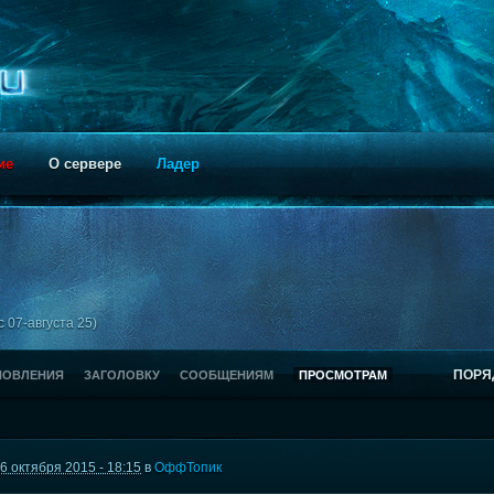
ие
О сервере
Ладер
 07-августа 25)
ПОРЯ
НОВЛЕНИЯ
ЗАГОЛОВКУ
СООБЩЕНИЯМ
ПРОСМОТРАМ
6 октября 2015 - 18:15
в
ОффТопик