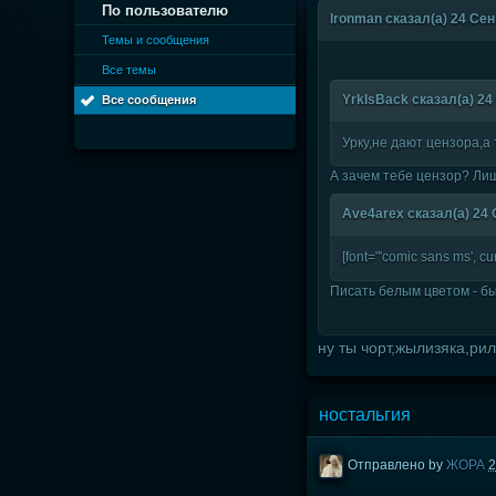
По пользователю
lronman сказал(а) 24 Сен 
Темы и сообщения
Все темы
YrkIsBack сказал(а) 24 
Все сообщения
Урку,не дают цензора,а
А зачем тебе цензор? Ли
Ave4arex сказал(а) 24 С
[font="'comic sans ms', 
Писать белым цветом - бы
ну ты чорт,жылизяка,ри
ностальгия
Отправлено by
ЖОРА
2