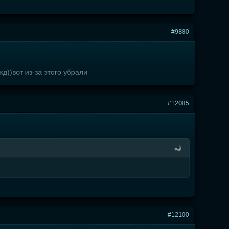
#9880
д))вот из-за этого убрали
#12085
#12100