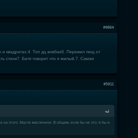
#9864
х и квадратах.4. Топ дц вовбая5. Пережил лещ от
ть стихи7. Батя говорит что я милый.7. Самая
#5911
з-за этого. Масло масленное. В общем, если бы не это, я бы и