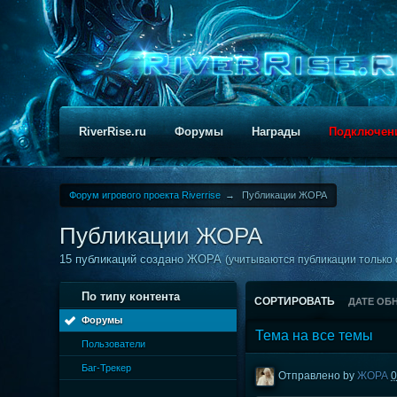
RiverRise.ru
Форумы
Награды
Подключен
Форум игрового проекта Riverrise
→
Публикации ЖОРА
Публикации ЖОРА
15 публикаций создано ЖОРА
(учитываются публикации только с
По типу контента
СОРТИРОВАТЬ
ДАТЕ ОБ
Форумы
Тема на все темы
Пользователи
Баг-Трекер
Отправлено by
ЖОРА
0