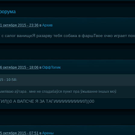
 форума
1 октября 2015 - 23:36
в
Архив
 с сапог ванищеЯ разарву тебя собака в фаршТвое очко играет п
6 октября 2015 - 18:06
в
ОффТопик
5 - 10:58:
ымліваю аўтара . мне не спадабаўся пункт пра ўжыванне іншых моў.
ГИЛ))0 А ВАПСЧЕ Я ЗА ТАГИИИИИИИИИИЛ))00
5 октября 2015 - 07:51
в
Арены