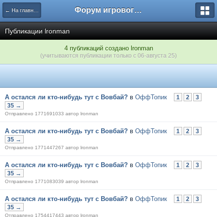
Форум игрового проекта Riverrise
← На главную
Публикации lronman
4 публикаций создано lronman
(учитываются публикации только с 06-августа 25)
А остался ли кто-нибудь тут с Вовбай?
в
ОффТопик
1
2
3
35 →
Отправлено 1771691033 автор lronman
А остался ли кто-нибудь тут с Вовбай?
в
ОффТопик
1
2
3
35 →
Отправлено 1771447267 автор lronman
А остался ли кто-нибудь тут с Вовбай?
в
ОффТопик
1
2
3
35 →
Отправлено 1771083039 автор lronman
А остался ли кто-нибудь тут с Вовбай?
в
ОффТопик
1
2
3
35 →
Отправлено 1754417443 автор lronman