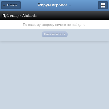
Форум игрового проекта Riverrise
← На главную
Публикации Аllukards
По вашему запросу ничего не найдено.
Полная версия