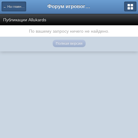
Форум игрового проекта Riverrise
← На главную
Публикации Аllukards
По вашему запросу ничего не найдено.
Полная версия