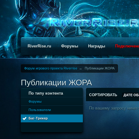
RiverRise.ru
Форумы
Награды
Подключен
Форум игрового проекта Riverrise
→
Публикации ЖОРА
Публикации ЖОРА
По типу контента
СОРТИРОВАТЬ
ДАТЕ О
Форумы
По вашему запросу ничего
Пользователи
Баг-Трекер