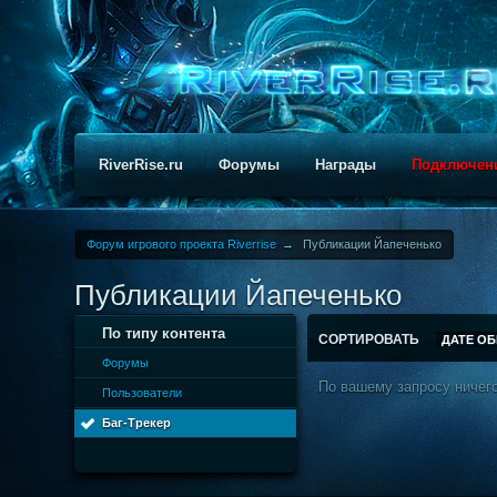
RiverRise.ru
Форумы
Награды
Подключен
Форум игрового проекта Riverrise
→
Публикации Йапеченько
Публикации Йапеченько
По типу контента
СОРТИРОВАТЬ
ДАТЕ О
Форумы
По вашему запросу ничего
Пользователи
Баг-Трекер