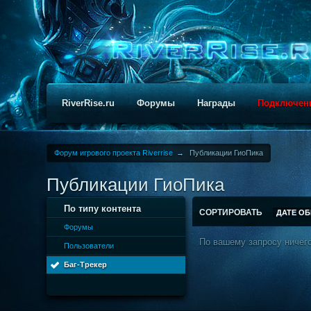
RiverRise.ru
Форумы
Награды
Подключен
Форум игрового проекта Riverrise
→
Публикации ГиоПика
Публикации ГиоПика
По типу контента
СОРТИРОВАТЬ
ДАТЕ О
Форумы
По вашему запросу ничего
Пользователи
Баг-Трекер