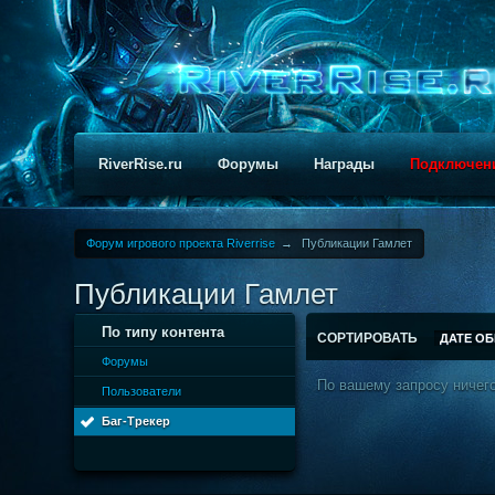
RiverRise.ru
Форумы
Награды
Подключен
Форум игрового проекта Riverrise
→
Публикации Гамлет
Публикации Гамлет
По типу контента
СОРТИРОВАТЬ
ДАТЕ О
Форумы
По вашему запросу ничего
Пользователи
Баг-Трекер