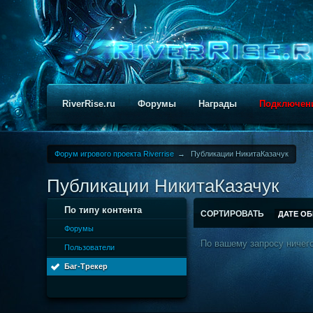
RiverRise.ru
Форумы
Награды
Подключен
Форум игрового проекта Riverrise
→
Публикации НикитаКазачук
Публикации НикитаКазачук
По типу контента
СОРТИРОВАТЬ
ДАТЕ О
Форумы
По вашему запросу ничего
Пользователи
Баг-Трекер