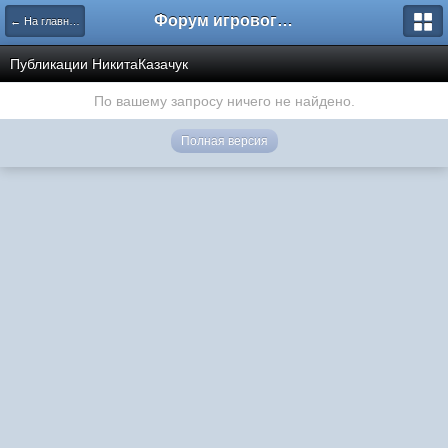
Форум игрового проекта Riverrise
← На главную
Публикации НикитаКазачук
По вашему запросу ничего не найдено.
Полная версия