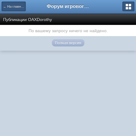
Форум игрового проекта Riverrise
← На главную
Публикации OAXDorothy
По вашему запросу ничего не найдено.
Полная версия