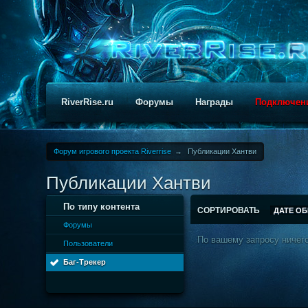
RiverRise.ru
Форумы
Награды
Подключен
Форум игрового проекта Riverrise
→
Публикации Хантви
Публикации Хантви
По типу контента
СОРТИРОВАТЬ
ДАТЕ О
Форумы
По вашему запросу ничего
Пользователи
Баг-Трекер