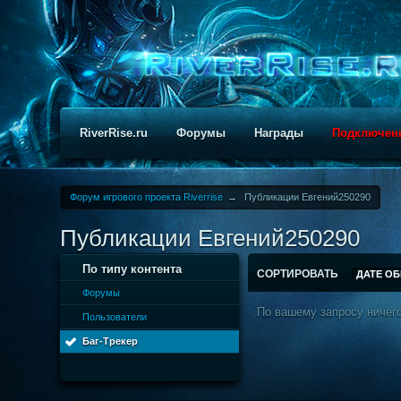
RiverRise.ru
Форумы
Награды
Подключен
Форум игрового проекта Riverrise
→
Публикации Евгений250290
Публикации Евгений250290
По типу контента
СОРТИРОВАТЬ
ДАТЕ О
Форумы
По вашему запросу ничего
Пользователи
Баг-Трекер