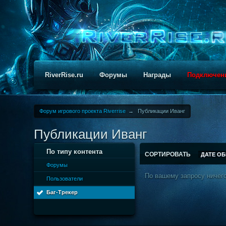
RiverRise.ru
Форумы
Награды
Подключен
Форум игрового проекта Riverrise
→
Публикации Иванг
Публикации Иванг
По типу контента
СОРТИРОВАТЬ
ДАТЕ О
Форумы
По вашему запросу ничего
Пользователи
Баг-Трекер