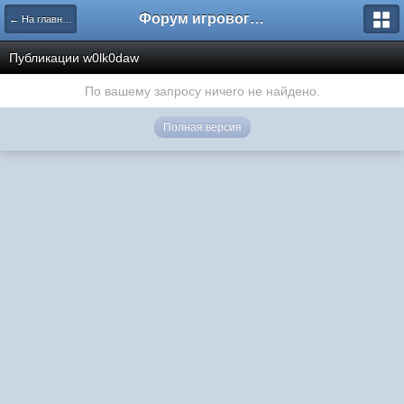
Форум игрового проекта Riverrise
← На главную
Публикации w0lk0daw
По вашему запросу ничего не найдено.
Полная версия