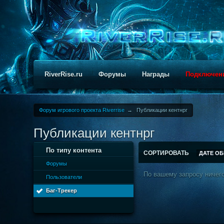
RiverRise.ru
Форумы
Награды
Подключен
Форум игрового проекта Riverrise
→
Публикации кентнрг
Публикации кентнрг
По типу контента
СОРТИРОВАТЬ
ДАТЕ О
Форумы
По вашему запросу ничего
Пользователи
Баг-Трекер