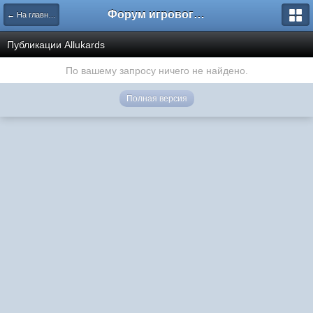
Форум игрового проекта Riverrise
← На главную
Публикации Аllukards
По вашему запросу ничего не найдено.
Полная версия