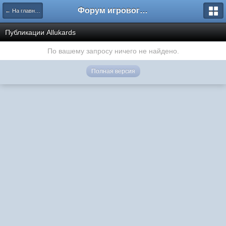
Форум игрового проекта Riverrise
← На главную
Публикации Аllukards
По вашему запросу ничего не найдено.
Полная версия