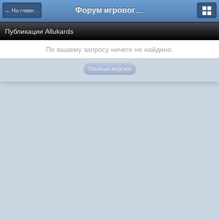
Форум игрового проекта Riverrise
← На главную
Публикации Аllukards
По вашему запросу ничего не найдено.
Полная версия