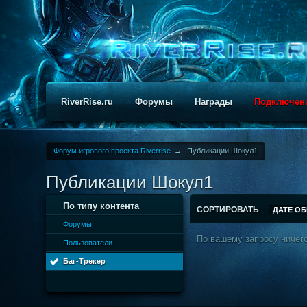
RiverRise.ru
Форумы
Награды
Подключен
Форум игрового проекта Riverrise
→
Публикации Шокул1
Публикации Шокул1
По типу контента
СОРТИРОВАТЬ
ДАТЕ О
Форумы
По вашему запросу ничего
Пользователи
Баг-Трекер