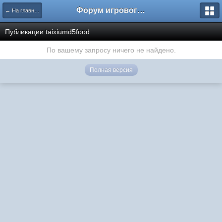
Форум игрового проекта Riverrise
← На главную
Публикации taixiumd5food
По вашему запросу ничего не найдено.
Полная версия