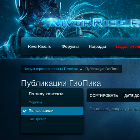
RiverRise.ru
Форумы
Награды
Подключен
Форум игрового проекта Riverrise
→
Публикации ГиоПика
Публикации ГиоПика
По типу контента
СОРТИРОВАТЬ
ДАТЕ Д
Форумы
По вашему запросу ничего
Пользователи
Баг-Трекер