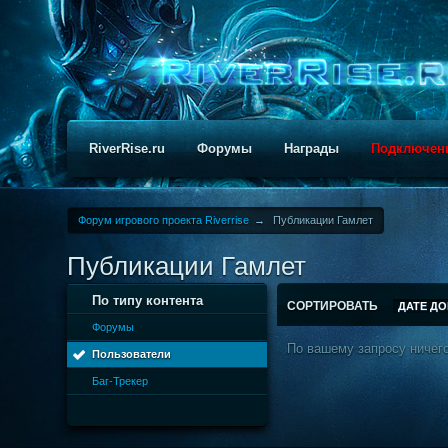
RiverRise.ru
Форумы
Награды
Подключен
Форум игрового проекта Riverrise
→
Публикации Гамлет
Публикации Гамлет
По типу контента
СОРТИРОВАТЬ
ДАТЕ Д
Форумы
По вашему запросу ничего
Пользователи
Баг-Трекер